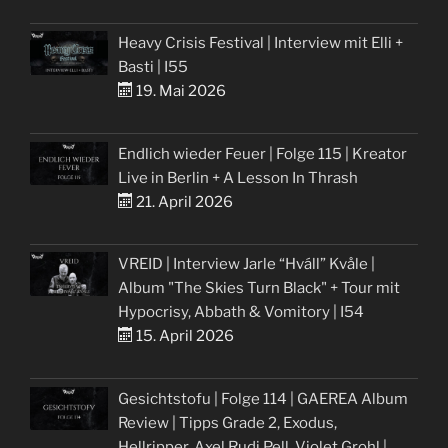
Heavy Crisis Festival | Interview mit Elli +
Basti | I55
19. Mai 2026
Endlich wieder Feuer | Folge 115 | Kreator
Live in Berlin + A Lesson In Thrash
21. April 2026
VREID | Interview Jarle “Hváll” Kvåle |
Album "The Skies Turn Black" + Tour mit
Hypocrisy, Abbath & Vomitory | I54
15. April 2026
Gesichtstofu | Folge 114 | GAEREA Album
Review | Tipps Grade 2, Exodus,
Hellripper, Axel Rudi Pell, Violet Grohl |