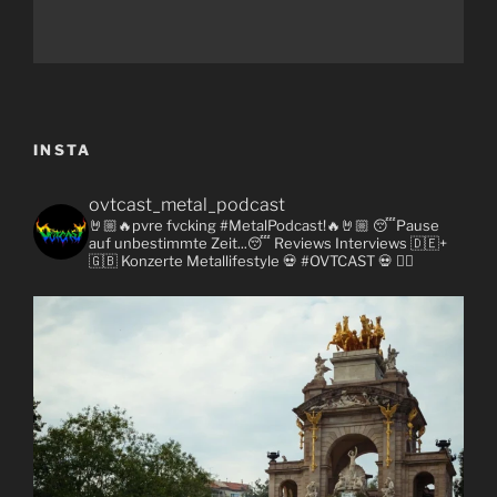
INSTA
ovtcast_metal_podcast
🤘🏼🔥pvre fvcking #MetalPodcast!🔥🤘🏼
😴Pause
auf unbestimmte Zeit...😴
Reviews
Interviews 🇩🇪+
🇬🇧
Konzerte
Metallifestyle
💀 #OVTCAST 💀
👇🏼