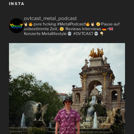
INSTA
ovtcast_metal_podcast
pvre fvcking #MetalPodcast!
Pause auf
unbestimmte Zeit...
Reviews
Interviews
+
Konzerte
Metallifestyle
#OVTCAST