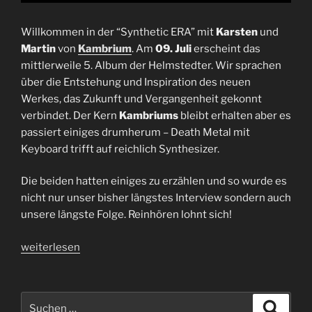
Willkommen in der “Synthetic ERA” mit
Karsten
und
Martin
von
Kambrium
. Am
09. Juli
erscheint das
mittlerweile 5. Album der Helmstedter. Wir sprachen
über die Entstehung und Inspiration des neuen
Werkes, das Zukunft und Vergangenheit gekonnt
verbindet. Der Kern
Kambriums
bleibt erhalten aber es
passiert einiges drumherum – Death Metal mit
Keyboard trifft auf reichlich Synthesizer.
Die beiden hatten einiges zu erzählen und so wurde es
nicht nur unser bisher längstes Interview sondern auch
unsere längste Folge. Reinhören lohnt sich!
„Interview
weiterlesen
Kambrium
|
Karsten
Suchen
Suche