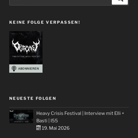
+
nach:
Martin
über
KEINE FOLGE VERPASSEN!
Synthetic
ERA“
NEUESTE FOLGEN
Heavy Crisis Festival | Interview mit Elli +
Basti | I55
19. Mai 2026