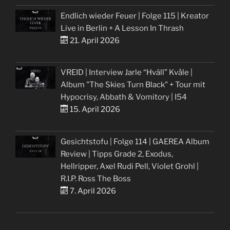
Endlich wieder Feuer | Folge 115 | Kreator
Live in Berlin + A Lesson In Thrash
21. April 2026
VREID | Interview Jarle “Hváll” Kvåle |
Album "The Skies Turn Black" + Tour mit
Hypocrisy, Abbath & Vomitory | I54
15. April 2026
Gesichtstofu | Folge 114 | GAEREA Album
Review | Tipps Grade 2, Exodus,
Hellripper, Axel Rudi Pell, Violet Grohl |
R.I.P. Ross The Boss
7. April 2026