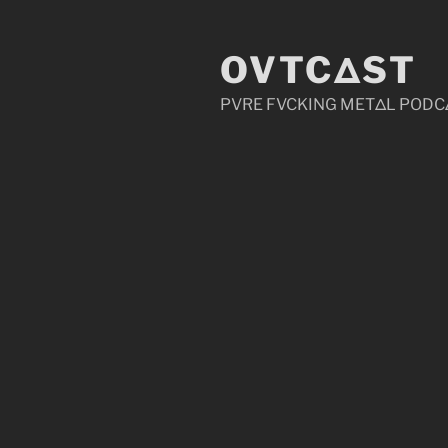
Zum
Inhalt
OVTCΔST
springen
PVRE FVCKING METΔL PODC