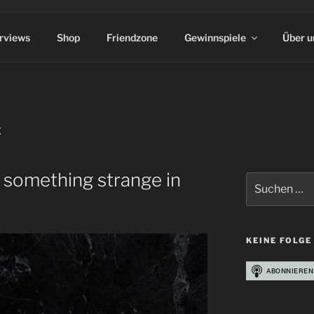
erviews
Shop
Friendzone
Gewinnspiele
Über u
E
’s something strange in
Suchen
nach:
KEINE FOLGE