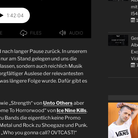
mit
I54
1
Ges
Alb
d nach langer Pause zurück. In unserem
Exo
Vio
 nur am Stand gelegen und uns die
7
lassen, sondern auch reichlich Musik
orgfältiger Auslese der relevantesten
twas längere Folge wurde. Dafür gibt es
 wie „Strength“ von
Unto Others
aber
come To Horrorwood“ von
Ice Nine Kills
.
u Bands die eigentlich keine Promo
Metal und Rock zu Shoegaze und Punk.
so: „Who you gonna call? OVTCAST!“