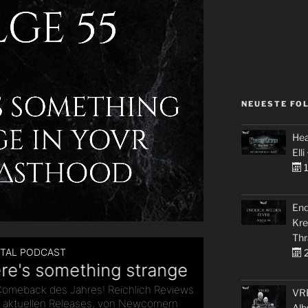
NEUESTE FO
Hea
Elli
1
End
Kre
Thr
2
VRE
Alb