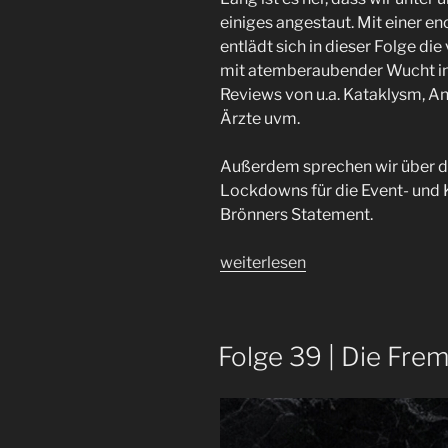
einiges angestaut. Mit einer en
entlädt sich in dieser Folge di
mit atemberaubender Wucht in
Reviews von u.a. Kataklysm, Ana
Ärzte uvm.
Außerdem sprechen wir über d
Lockdowns für die Event- und K
Brönners Statement.
„Folge
weiterlesen
42
|
Zusammen“
Folge 39 | Die Fre