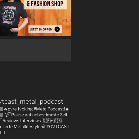
vtcast_metal_podcast
🏼🔥pvre fvcking #MetalPodcast!🔥
🏼
😴Pause auf unbestimmte Zeit...

Reviews
Interviews 🇩🇪+🇬🇧
nzerte
Metallifestyle
💀 #OVTCAST
👇🏼