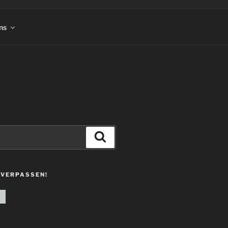
ns
Suchen
 VERPASSEN!