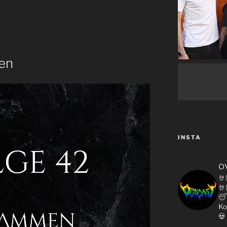
en
INSTA
o
🤘
🤘

Ko
💀