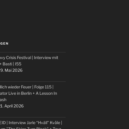
LGEN
vy Crisis Festival | Interview mit
 + Basti | I55
9. Mai 2026
lich wieder Feuer | Folge 115 |
ator Live in Berlin + A Lesson In
ash
1. April 2026
ID | Interview Jarle “Hváll” Kvåle |
um "The Skies Turn Black" + Tour