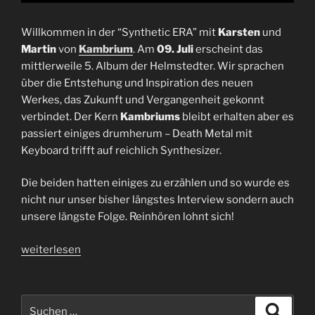
Willkommen in der “Synthetic ERA” mit
Karsten
und
Martin
von
Kambrium
. Am
09. Juli
erscheint das
mittlerweile 5. Album der Helmstedter. Wir sprachen
über die Entstehung und Inspiration des neuen
Werkes, das Zukunft und Vergangenheit gekonnt
verbindet. Der Kern
Kambriums
bleibt erhalten aber es
passiert einiges drumherum – Death Metal mit
Keyboard trifft auf reichlich Synthesizer.
Die beiden hatten einiges zu erzählen und so wurde es
nicht nur unser bisher längstes Interview sondern auch
unsere längste Folge. Reinhören lohnt sich!
„Interview
weiterlesen
Kambrium
|
Karsten
Suchen
Suche