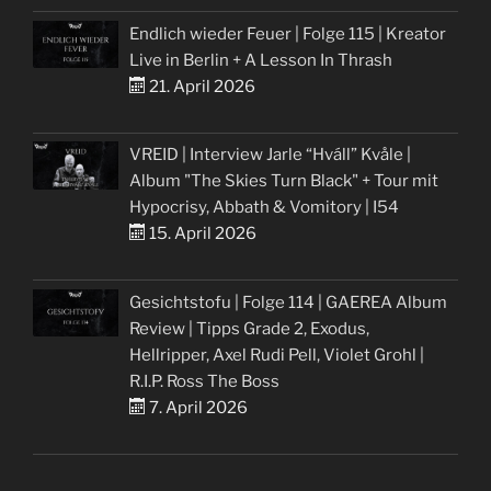
Endlich wieder Feuer | Folge 115 | Kreator
Live in Berlin + A Lesson In Thrash
21. April 2026
VREID | Interview Jarle “Hváll” Kvåle |
Album "The Skies Turn Black" + Tour mit
Hypocrisy, Abbath & Vomitory | I54
15. April 2026
Gesichtstofu | Folge 114 | GAEREA Album
Review | Tipps Grade 2, Exodus,
Hellripper, Axel Rudi Pell, Violet Grohl |
R.I.P. Ross The Boss
7. April 2026