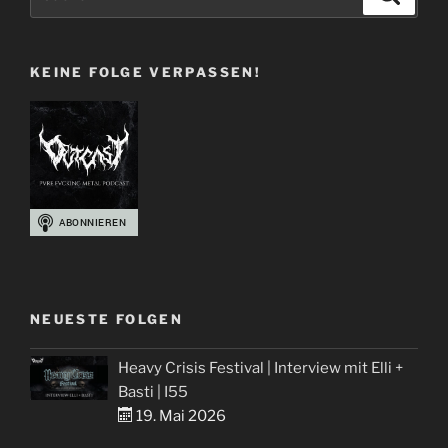
+
nach:
Martin
über
KEINE FOLGE VERPASSEN!
Synthetic
ERA“
NEUESTE FOLGEN
Heavy Crisis Festival | Interview mit Elli +
Basti | I55
19. Mai 2026