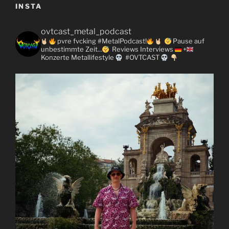
INSTA
ovtcast_metal_podcast
pvre fvcking #MetalPodcast!
Pause auf
unbestimmte Zeit...
Reviews
Interviews
+
Konzerte
Metallifestyle
#OVTCAST