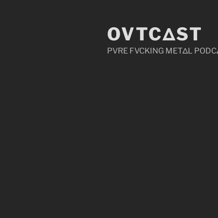
Zum
Inhalt
OVTCΔST
springen
PVRE FVCKING METΔL PODC