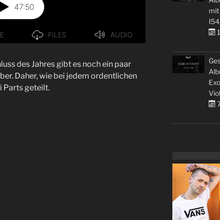
mit
I54
1
Ges
luss des Jahres gibt es noch ein paar
Alb
er. Daher, wie bei jedem ordentlichen
Exo
i Parts geteilt.
Vio
7