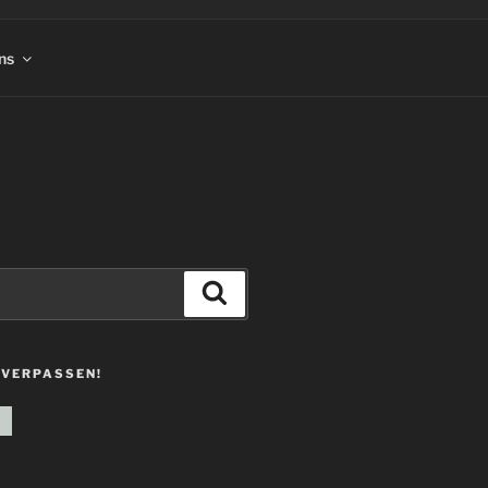
ns
Suchen
 VERPASSEN!