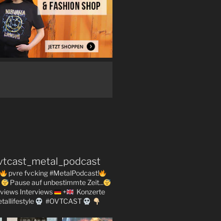
vtcast_metal_podcast
pvre fvcking #MetalPodcast!
Pause auf unbestimmte Zeit...
views
Interviews
+
Konzerte
tallifestyle
#OVTCAST