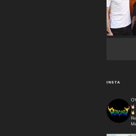
INSTA
o
Re
Me