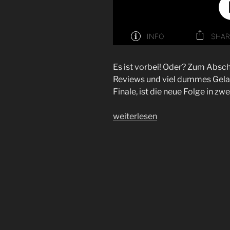
Es ist vorbei! Oder? Zum Absch
Reviews und viel dummes Gelab
Finale, ist die neue Folge in zwe
„Folge
weiterlesen
45
|
It’s
Over
–
Part
I“