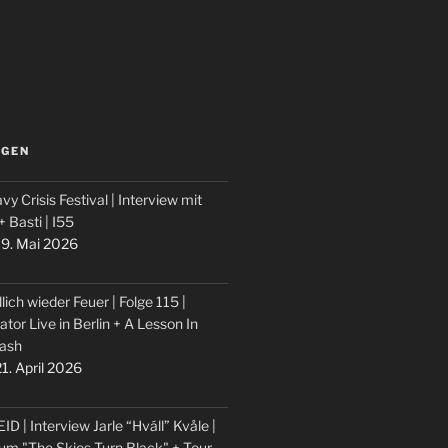
LGEN
vy Crisis Festival | Interview mit
 + Basti | I55
9. Mai 2026
lich wieder Feuer | Folge 115 |
ator Live in Berlin + A Lesson In
ash
1. April 2026
ID | Interview Jarle “Hváll” Kvåle |
um "The Skies Turn Black" + Tour