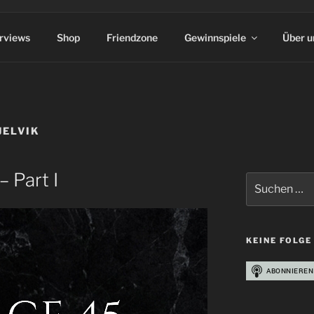
erviews
Shop
Friendzone
Gewinnspiele
Über u
JELVIK
– Part I
Suchen
nach:
KEINE FOLGE