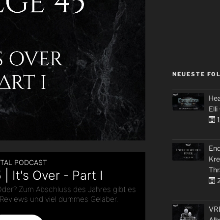
NEUESTE FO
Hea
Elli
1
End
Kre
Thr
2
VRE
Alb