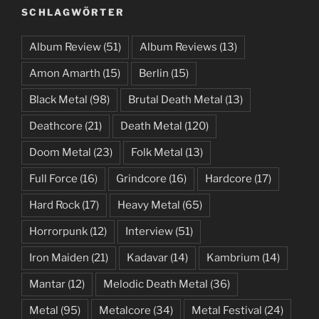
SCHLAGWÖRTER
Album Review
(51)
Album Reviews
(13)
Amon Amarth
(15)
Berlin
(15)
Black Metal
(98)
Brutal Death Metal
(13)
Deathcore
(21)
Death Metal
(120)
Doom Metal
(23)
Folk Metal
(13)
Full Force
(16)
Grindcore
(16)
Hardcore
(17)
Hard Rock
(17)
Heavy Metal
(65)
Horrorpunk
(12)
Interview
(51)
Iron Maiden
(21)
Kadavar
(14)
Kambrium
(14)
Mantar
(12)
Melodic Death Metal
(36)
Metal
(95)
Metalcore
(34)
Metal Festival
(24)