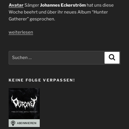
Avatar
Sänger
Johannes Eckerström
hat uns diese
Woche beehrt und über ihr neues Album “Hunter
Gatherer” gesprochen.
„Interview
weiterlesen
Avatar
|
Johannes
Suchen
Suche
Eckerström“
nach:
KEINE FOLGE VERPASSEN!