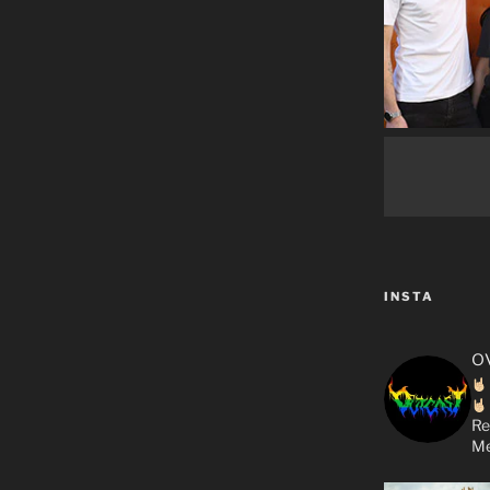
INSTA
o
Re
Me