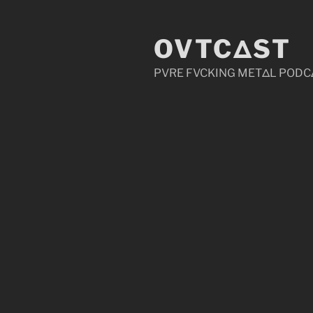
Zum
Inhalt
OVTCΔST
springen
PVRE FVCKING METΔL PODC