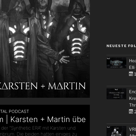
NEUESTE FO
Hea
Elli
1
End
Kre
Thr
2
VRE
Alb