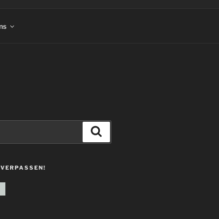
ns
Suchen
 VERPASSEN!