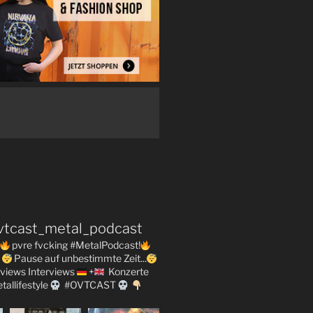
vtcast_metal_podcast
pvre fvcking #MetalPodcast!
Pause auf unbestimmte Zeit...
views
Interviews
+
Konzerte
tallifestyle
#OVTCAST