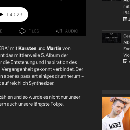
mit
I54
1
Ges
Alb
 ERA” mit
Karsten
und
Martin
von
Exo
Vio
nt das mittlerweile 5. Album der
7
 die Entstehung und Inspiration des
 Vergangenheit gekonnt verbindet. Der
en aber es passiert einiges drumherum –
 auf reichlich Synthesizer.
zählen und so wurde es nicht nur unser
ern auch unsere längste Folge.