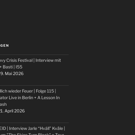
LGEN
vy Crisis Festival | Interview mit
 + Basti | I55
9. Mai 2026
lich wieder Feuer | Folge 115 |
ator Live in Berlin + A Lesson In
ash
1. April 2026
ID | Interview Jarle “Hváll” Kvåle |
um "The Skies Turn Black" + Tour