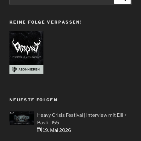
nach:
Martin
über
KEINE FOLGE VERPASSEN!
Synthetic
ERA“
NEUESTE FOLGEN
Heavy Crisis Festival | Interview mit Elli +
Basti | I55
19. Mai 2026