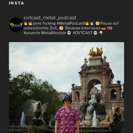
INSTA
ovtcast_metal_podcast
pvre fvcking #MetalPodcast!
Pause auf
unbestimmte Zeit...
Reviews
Interviews
+
Konzerte
Metallifestyle
#OVTCAST