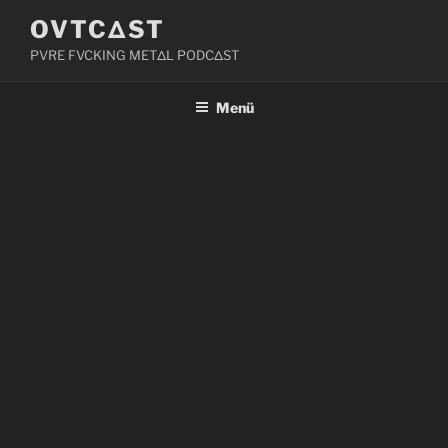
Zum
OVTCΔST
Inhalt
PVRE FVCKING METΔL PODCΔST
springen
Menü