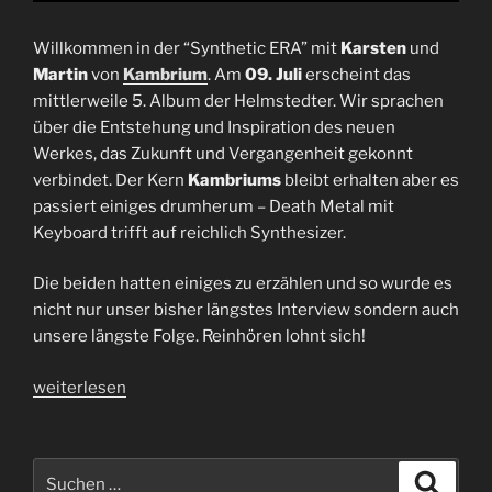
Willkommen in der “Synthetic ERA” mit
Karsten
und
Martin
von
Kambrium
. Am
09. Juli
erscheint das
mittlerweile 5. Album der Helmstedter. Wir sprachen
über die Entstehung und Inspiration des neuen
Werkes, das Zukunft und Vergangenheit gekonnt
verbindet. Der Kern
Kambriums
bleibt erhalten aber es
passiert einiges drumherum – Death Metal mit
Keyboard trifft auf reichlich Synthesizer.
Die beiden hatten einiges zu erzählen und so wurde es
nicht nur unser bisher längstes Interview sondern auch
unsere längste Folge. Reinhören lohnt sich!
„Interview
weiterlesen
Kambrium
|
Karsten
Suchen
Suche
+