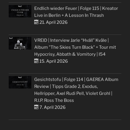
Endlich wieder Feuer | Folge 115 | Kreator
Live in Berlin + A Lesson In Thrash
21. April 2026
VREID | Interview Jarle “Hváll” Kvåle |
Album "The Skies Turn Black" + Tour mit
Hypocrisy, Abbath & Vomitory | I54
15. April 2026
Gesichtstofu | Folge 114 | GAEREA Album
Review | Tipps Grade 2, Exodus,
Hellripper, Axel Rudi Pell, Violet Grohl |
R.I.P. Ross The Boss
7. April 2026