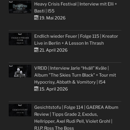
Heavy Crisis Festival | Interview mit Elli +
Basti | I55
19. Mai 2026
Endlich wieder Feuer | Folge 115 | Kreator
Live in Berlin + A Lesson In Thrash
21. April 2026
VREID | Interview Jarle “Hváll” Kvåle |
Album "The Skies Turn Black" + Tour mit
Hypocrisy, Abbath & Vomitory | I54
15. April 2026
Gesichtstofu | Folge 114 | GAEREA Album
Review | Tipps Grade 2, Exodus,
Hellripper, Axel Rudi Pell, Violet Grohl |
R.I.P. Ross The Boss