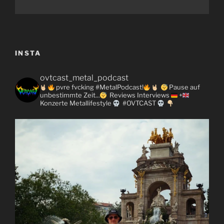
INSTA
ovtcast_metal_podcast
pvre fvcking #MetalPodcast!
Pause auf
unbestimmte Zeit...
Reviews
Interviews
+
Konzerte
Metallifestyle
#OVTCAST