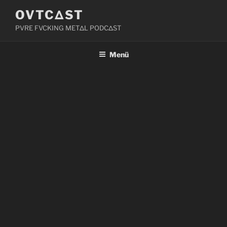
Zum
OVTCΔST
Inhalt
PVRE FVCKING METΔL PODCΔST
springen
Menü