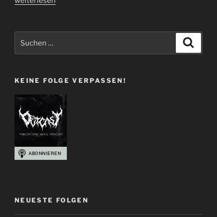
weiterlesen
33
|
999
Suchen
Suche
The
nach:
Number
Of
KEINE FOLGE VERPASSEN!
The
Vulture“
NEUESTE FOLGEN