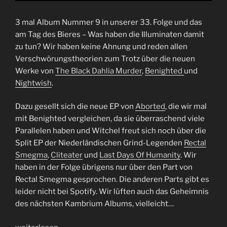
3 mal Album Nummer 9 in unserer 33. Folge und das
am Tag des Bieres – Was haben die Illuminaten damit
zu tun? Wir haben keine Ahnung und reden allen
Verschwörungstheorien zum Trotz über die neuen
Werke von
The Black Dahlia Murder
,
Benighted
und
Nightwish
.
Dazu gesellt sich die neue EP von
Aborted
, die wir mal
mit Benighted vergleichen, da sie überraschend viele
Parallelen haben und Witchel freut sich noch über die
Split EP der Niederländischen Grind-Legenden
Rectal
Smegma
,
Cliteater
und
Last Days Of Humanity
. Wir
haben in der Folge übrigens nur über den Part von
Rectal Smegma gesprochen. Die anderen Parts gibt es
leider nicht bei Spotify. Wir lüften auch das Geheimnis
des nächsten Kambrium Albums, vielleicht…
„Folge