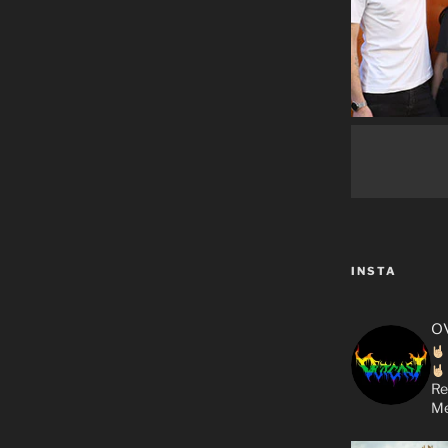
INSTA
o
Re
Me