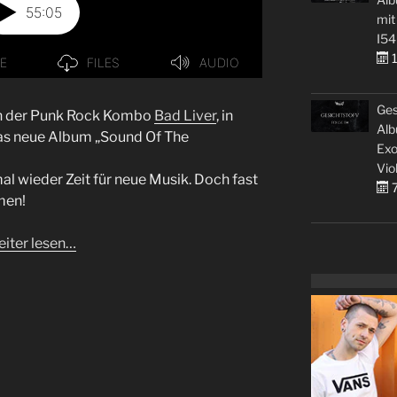
mit
I54
1
Ges
on der Punk Rock Kombo
Bad Liver
, in
Alb
 das neue Album „Sound Of The
Exo
Vio
l wieder Zeit für neue Musik. Doch fast
7
men!
iter lesen…