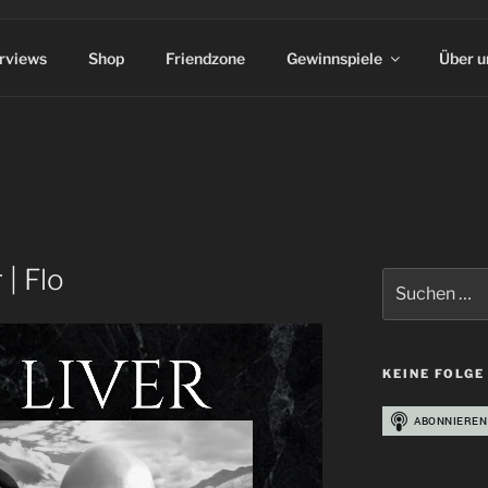
erviews
Shop
Friendzone
Gewinnspiele
Über u
 | Flo
Suchen
nach:
KEINE FOLGE