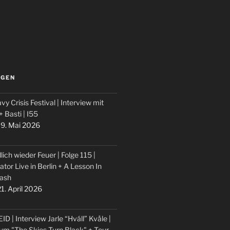
LGEN
vy Crisis Festival | Interview mit
 + Basti | I55
9. Mai 2026
lich wieder Feuer | Folge 115 |
ator Live in Berlin + A Lesson In
ash
1. April 2026
ID | Interview Jarle “Hváll” Kvåle |
um "The Skies Turn Black" + Tour