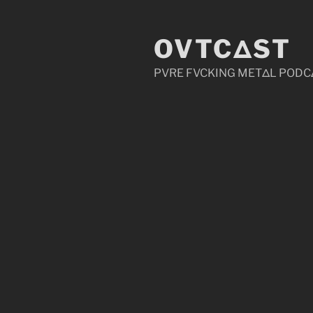
Zum
Inhalt
OVTCΔST
springen
PVRE FVCKING METΔL PODC