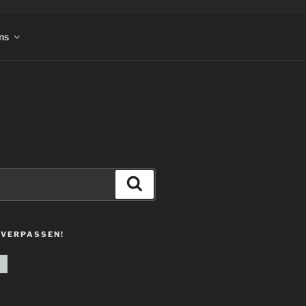
ns
Suchen
 VERPASSEN!