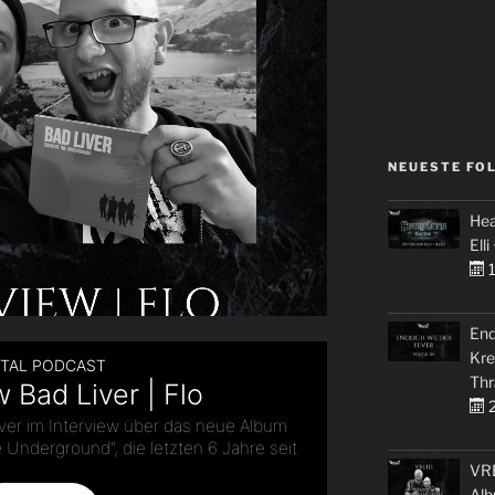
NEUESTE FO
Hea
Elli
1
End
Kre
Thr
2
VRE
Alb