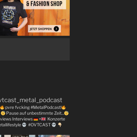
vtcast_metal_podcast
pvre fvcking #MetalPodcast!
Pause auf unbestimmte Zeit...
views
Interviews
+
Konzerte
tallifestyle
#OVTCAST