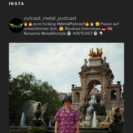
INSTA
ovtcast_metal_podcast
pvre fvcking #MetalPodcast!
Pause auf
unbestimmte Zeit...
Reviews
Interviews
+
Konzerte
Metallifestyle
#OVTCAST