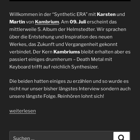
Willkommen in der “Synthetic ERA” mit
Karsten
und
Martin
von
Kambrium
. Am
09. Juli
erscheint das
mittlerweile 5. Album der Helmstedter. Wir sprachen
über die Entstehung und Inspiration des neuen
Werkes, das Zukunft und Vergangenheit gekonnt
verbindet. Der Kern
Kambriums
bleibt erhalten aber es
passiert einiges drumherum – Death Metal mit
Keyboard trifft auf reichlich Synthesizer.
Die beiden hatten einiges zu erzählen und so wurde es
nicht nur unser bisher längstes Interview sondern auch
unsere längste Folge. Reinhören lohnt sich!
„Interview
weiterlesen
Kambrium
|
Karsten
Suchen
Suche