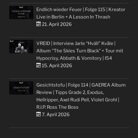
Endlich wieder Feuer | Folge 115 | Kreator
Live in Berlin + A Lesson In Thrash
21. April 2026
VREID | Interview Jarle “Hváll” Kvåle |
Album "The Skies Turn Black" + Tour mit
Hypocrisy, Abbath & Vomitory | I54
15. April 2026
Gesichtstofu | Folge 114 | GAEREA Album
Review | Tipps Grade 2, Exodus,
Hellripper, Axel Rudi Pell, Violet Grohl |
R.I.P. Ross The Boss
7. April 2026