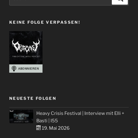
+
nach:
Martin
über
KEINE FOLGE VERPASSEN!
Synthetic
ERA“
NEUESTE FOLGEN
Heavy Crisis Festival | Interview mit Elli +
Basti | I55
19. Mai 2026