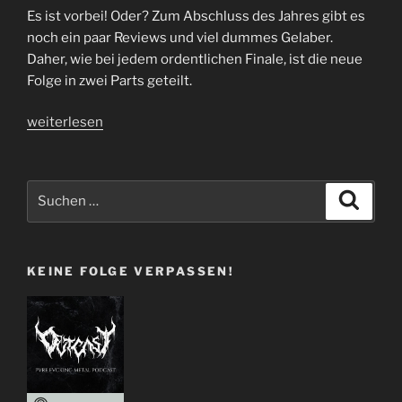
Es ist vorbei! Oder? Zum Abschluss des Jahres gibt es
noch ein paar Reviews und viel dummes Gelaber.
Daher, wie bei jedem ordentlichen Finale, ist die neue
Folge in zwei Parts geteilt.
„Folge
weiterlesen
45
|
It’s
Suchen
Suche
Over
nach:
–
Part
KEINE FOLGE VERPASSEN!
I“