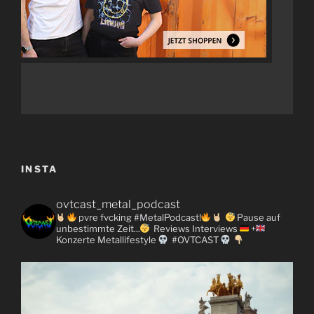
INSTA
ovtcast_metal_podcast
pvre fvcking #MetalPodcast!
Pause auf
unbestimmte Zeit...
Reviews
Interviews
+
Konzerte
Metallifestyle
#OVTCAST