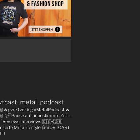
vtcast_metal_podcast
🏼🔥pvre fvcking #MetalPodcast!🔥
🏼
😴Pause auf unbestimmte Zeit...

Reviews
Interviews 🇩🇪+🇬🇧
nzerte
Metallifestyle
💀 #OVTCAST
👇🏼