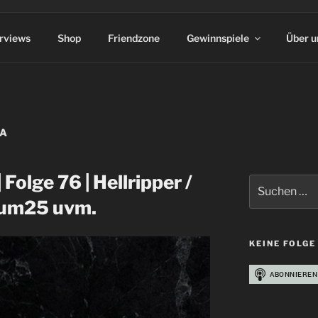
erviews
Shop
Friendzone
Gewinnspiele
Über u
CA
 Folge 76 | Hellripper /
Suchen
nach:
rsum25 uvm.
KEINE FOLGE