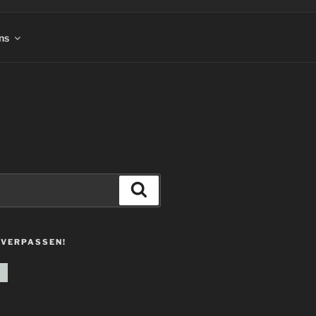
ns
Suchen
 VERPASSEN!