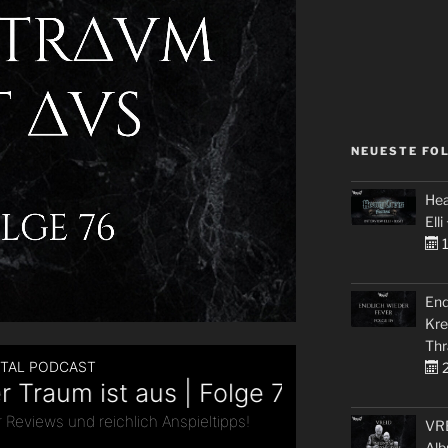
NEUESTE FO
Hea
Elli
1
End
Kre
Thr
2
VRE
Alb