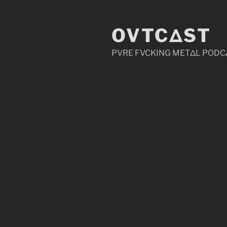
Zum
Inhalt
OVTCΔST
springen
PVRE FVCKING METΔL PODC