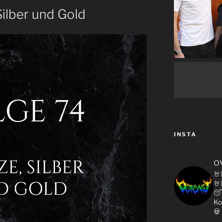
Silber und Gold
INSTA
o
🤘
🤘

Ko
💀