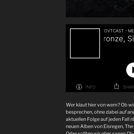
Wer klaut hier von wem? Ob wir
besprechen, ohne dabei auf an
aktuellen Folge auf jeden Fall ni
neuen Alben von Eisregen, Th
Oder sollten wir eher sagen O