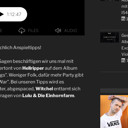
mit
I54
1
Ges
Alb
chlich Anspieltipps!
Exo
Vio
7
Sagen beschäftigen wir uns mal mit
ertont von
Hellripper
auf dem Album
s”. Weniger Folk, dafür mehr Party gibt
ar”. Bei unseren Tipps wird es
ster, abgespaced,
Witchel
enttarnt sich
 Fragen von
Lulu & Die Einhornfarm
.