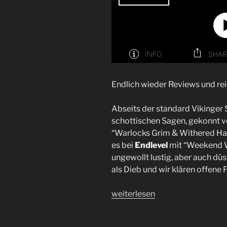
Endlich wieder Reviews und rei
Abseits der standard Vikinger 
schottischen Sagen, gekonnt v
“Warlocks Grim & Withered Hag
es bei
Endlevel
mit “Weekend W
ungewollt lustig, aber auch dü
als Dieb und wir klären offene
„
Der
weiterlesen
Traum
ist