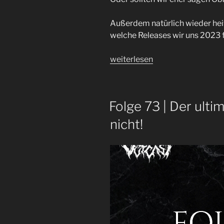
Außerdem natürlich wieder heiß
welche Releases wir uns 2023 f
„Folge
weiterlesen
74
|
Bronze,
Folge 73 | Der ulti
Silber
und
nicht!
Gold“