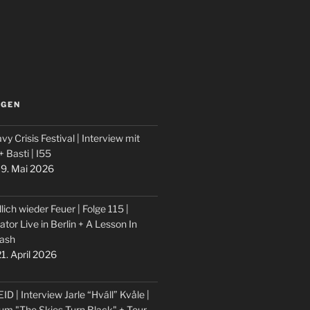
LGEN
vy Crisis Festival | Interview mit
 + Basti | I55
9. Mai 2026
lich wieder Feuer | Folge 115 |
ator Live in Berlin + A Lesson In
ash
1. April 2026
ID | Interview Jarle “Hváll” Kvåle |
um "The Skies Turn Black" + Tour