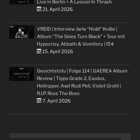
Live in Berlin + A Lesson In Thrash
21. April 2026
VREID | Interview Jarle “Hváll” Kvåle |
Album "The Skies Turn Black" + Tour mit
Hypocrisy, Abbath & Vomitory | I54
15. April 2026
Gesichtstofu | Folge 114 | GAEREA Album
Review | Tipps Grade 2, Exodus,
Hellripper, Axel Rudi Pell, Violet Grohl |
R.I.P. Ross The Boss
7. April 2026