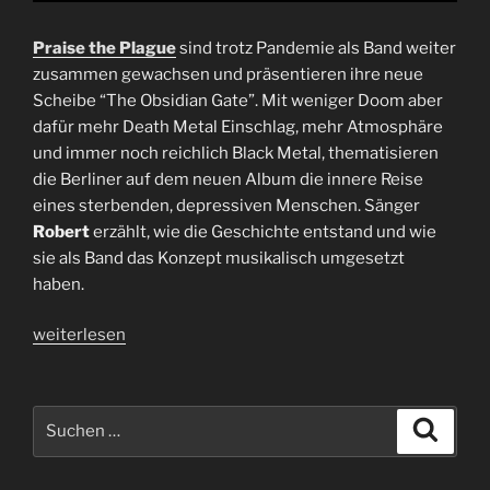
Praise the Plague
sind trotz Pandemie als Band weiter
zusammen gewachsen und präsentieren ihre neue
Scheibe “The Obsidian Gate”. Mit weniger Doom aber
dafür mehr Death Metal Einschlag, mehr Atmosphäre
und immer noch reichlich Black Metal, thematisieren
die Berliner auf dem neuen Album die innere Reise
eines sterbenden, depressiven Menschen. Sänger
Robert
erzählt, wie die Geschichte entstand und wie
sie als Band das Konzept musikalisch umgesetzt
haben.
„Interview
weiterlesen
Praise
the
Plague
Suchen
Suche
|
nach:
The