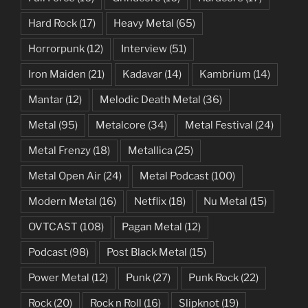
Hard Rock
(17)
Heavy Metal
(65)
Horrorpunk
(12)
Interview
(51)
Iron Maiden
(21)
Kadavar
(14)
Kambrium
(14)
Mantar
(12)
Melodic Death Metal
(36)
Metal
(95)
Metalcore
(34)
Metal Festival
(24)
Metal Frenzy
(18)
Metallica
(25)
Metal Open Air
(24)
Metal Podcast
(100)
Modern Metal
(16)
Netflix
(18)
Nu Metal
(15)
OVTCAST
(108)
Pagan Metal
(12)
Podcast
(98)
Post Black Metal
(15)
Power Metal
(12)
Punk
(27)
Punk Rock
(22)
Rock
(20)
Rock n Roll
(16)
Slipknot
(19)