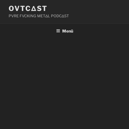
Zum
OVTCΔST
Inhalt
PVRE FVCKING METΔL PODCΔST
springen
Menü