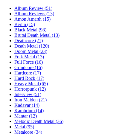
Album Review
(51)
Album Reviews
(13)
Amon Amarth
(15)
Berlin
(15)
Black Metal
(98)
Brutal Death Metal
(13)
Deathcore
(21)
Death Metal
(120)
Doom Metal
(23)
Folk Metal
(13)
Full Force
(16)
Grindcore
(16)
Hardcore
(17)
Hard Rock
(17)
Heavy Metal
(65)
Horrorpunk
(12)
Interview
(51)
Iron Maiden
(21)
Kadavar
(14)
Kambrium
(14)
Mantar
(12)
Melodic Death Metal
(36)
Metal
(95)
Metalcore
(34)