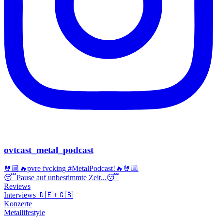
ovtcast_metal_podcast
🤘🏼🔥pvre fvcking #MetalPodcast!🔥🤘🏼
😴Pause auf unbestimmte Zeit...😴
Reviews
Interviews 🇩🇪+🇬🇧
Konzerte
Metallifestyle