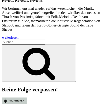
Review, Reviews, Reviews
Wir besinnen uns mal wieder auf das wesentliche – die Musik.
Abschweiffrei und genreübergreifend reden wir über den neuesten
Thrash von Pessimist, fahren mit Folk-Melodic-Death von
Ensiferum zur See, thematisieren die industrielle Regeneration von
Static-X und feiern den Retro-Stoner-Grunge Sound der Tape
Shapes.
„Folge
weiterlesen
38
Suchen
|
nach:
Suchen
Fokus“
Keine Folge verpassen!