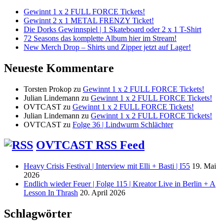
Gewinnt 1 x 2 FULL FORCE Tickets!
Gewinnt 2 x 1 METAL FRENZY Ticket!
Die Dorks Gewinnspiel | 1 Skateboard oder 2 x 1 T-Shirt
72 Seasons das komplette Album hier im Stream!
New Merch Drop – Shirts und Zipper jetzt auf Lager!
Neueste Kommentare
Torsten Prokop
zu
Gewinnt 1 x 2 FULL FORCE Tickets!
Julian Lindemann
zu
Gewinnt 1 x 2 FULL FORCE Tickets!
OVTCAST
zu
Gewinnt 1 x 2 FULL FORCE Tickets!
Julian Lindemann
zu
Gewinnt 1 x 2 FULL FORCE Tickets!
OVTCAST
zu
Folge 36 | Lindwurm Schlächter
OVTCAST RSS Feed
Heavy Crisis Festival | Interview mit Elli + Basti | I55
19. Mai
2026
Endlich wieder Feuer | Folge 115 | Kreator Live in Berlin + A
Lesson In Thrash
20. April 2026
Schlagwörter