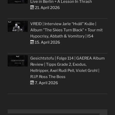
Live in Berlin + A Lesson In Thrash
21. April 2026
VREID | Interview Jarle “Hváll” Kvåle |
Album "The Skies Turn Black" + Tour mit
Hypocrisy, Abbath & Vomitory | I54
15. April 2026
Gesichtstofu | Folge 114 | GAEREA Album
Review | Tipps Grade 2, Exodus,
Hellripper, Axel Rudi Pell, Violet Grohl |
R.I.P. Ross The Boss
7. April 2026