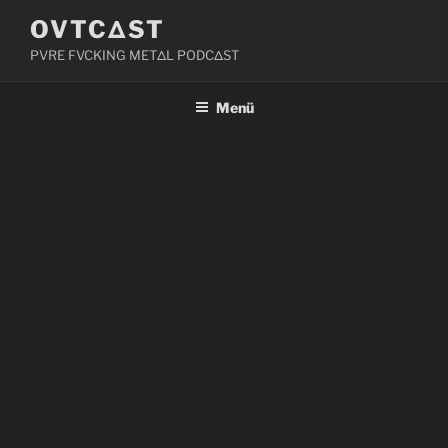
Zum
OVTCΔST
Inhalt
PVRE FVCKING METΔL PODCΔST
springen
Menü