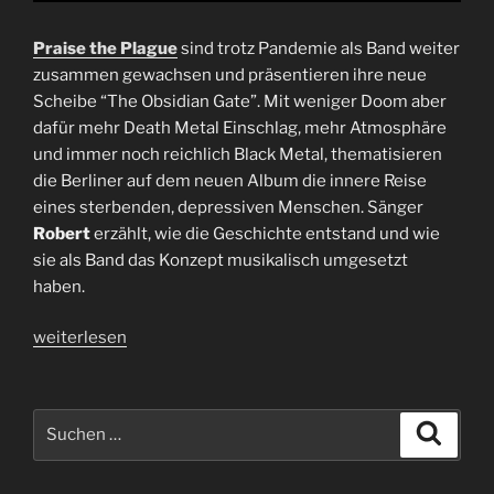
Praise the Plague
sind trotz Pandemie als Band weiter
zusammen gewachsen und präsentieren ihre neue
Scheibe “The Obsidian Gate”. Mit weniger Doom aber
dafür mehr Death Metal Einschlag, mehr Atmosphäre
und immer noch reichlich Black Metal, thematisieren
die Berliner auf dem neuen Album die innere Reise
eines sterbenden, depressiven Menschen. Sänger
Robert
erzählt, wie die Geschichte entstand und wie
sie als Band das Konzept musikalisch umgesetzt
haben.
„Interview
weiterlesen
Praise
the
Plague
Suchen
Suche
|
nach:
The