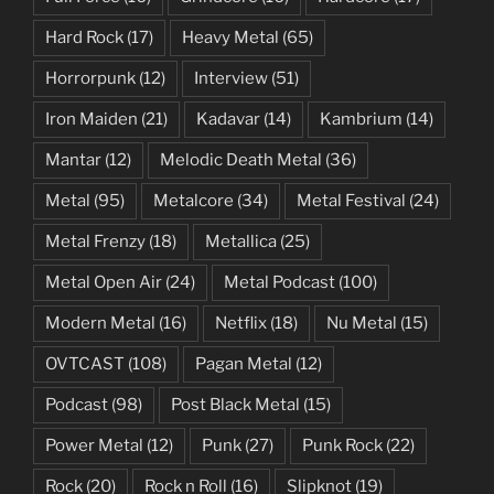
Hard Rock
(17)
Heavy Metal
(65)
Horrorpunk
(12)
Interview
(51)
Iron Maiden
(21)
Kadavar
(14)
Kambrium
(14)
Mantar
(12)
Melodic Death Metal
(36)
Metal
(95)
Metalcore
(34)
Metal Festival
(24)
Metal Frenzy
(18)
Metallica
(25)
Metal Open Air
(24)
Metal Podcast
(100)
Modern Metal
(16)
Netflix
(18)
Nu Metal
(15)
OVTCAST
(108)
Pagan Metal
(12)
Podcast
(98)
Post Black Metal
(15)
Power Metal
(12)
Punk
(27)
Punk Rock
(22)
Rock
(20)
Rock n Roll
(16)
Slipknot
(19)