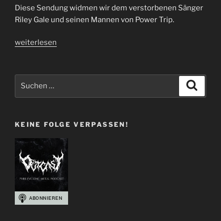
Diese Sendung widmen wir dem verstorbenen Sänger
Riley Gale und seinen Mannen von Power Trip.
„Folge
weiterlesen
40
|
Rest
Suchen
Suche
in
nach:
Power“
KEINE FOLGE VERPASSEN!