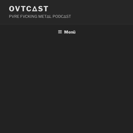
Zum
OVTCΔST
Inhalt
PVRE FVCKING METΔL PODCΔST
springen
Menü