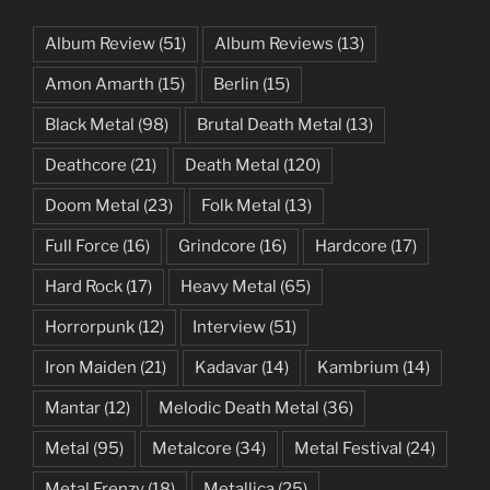
Album Review
(51)
Album Reviews
(13)
Amon Amarth
(15)
Berlin
(15)
Black Metal
(98)
Brutal Death Metal
(13)
Deathcore
(21)
Death Metal
(120)
Doom Metal
(23)
Folk Metal
(13)
Full Force
(16)
Grindcore
(16)
Hardcore
(17)
Hard Rock
(17)
Heavy Metal
(65)
Horrorpunk
(12)
Interview
(51)
Iron Maiden
(21)
Kadavar
(14)
Kambrium
(14)
Mantar
(12)
Melodic Death Metal
(36)
Metal
(95)
Metalcore
(34)
Metal Festival
(24)
Metal Frenzy
(18)
Metallica
(25)