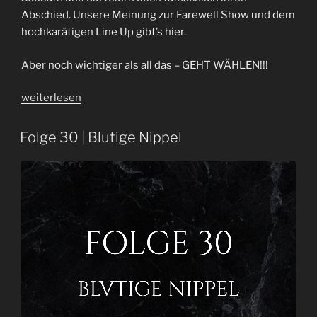
Abschied. Unsere Meinung zur Farewell Show und dem
hochkarätigen Line Up gibt’s hier.
Aber noch wichtiger als all das – GEHT WÄHLEN!!!
„Früher
weiterlesen
war
alles
Folge 30 | Blutige Nippel
schlechter
|
Folge
104“