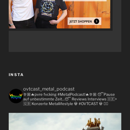
INSTA
ovtcast_metal_podcast
🤘🏼🔥pvre fvcking #MetalPodcast!🔥🤘🏼
😴Pause
auf unbestimmte Zeit...😴
Reviews
Interviews 🇩🇪+
🇬🇧
Konzerte
Metallifestyle
💀 #OVTCAST 💀
👇🏼