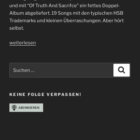
und mit “Of Truth And Sacrifce” ein fettes Doppel-
Album abgeliefert. 19 Songs mit den typischen HSB
Trademarks und kleinen Überraschungen. Aber hört
selbst.
„Folge
weiterlesen
30
|
Blutige
Suchen
Suche
Nippel“
nach:
KEINE FOLGE VERPASSEN!