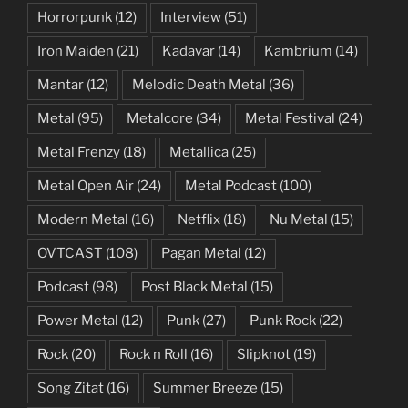
Horrorpunk
(12)
Interview
(51)
Iron Maiden
(21)
Kadavar
(14)
Kambrium
(14)
Mantar
(12)
Melodic Death Metal
(36)
Metal
(95)
Metalcore
(34)
Metal Festival
(24)
Metal Frenzy
(18)
Metallica
(25)
Metal Open Air
(24)
Metal Podcast
(100)
Modern Metal
(16)
Netflix
(18)
Nu Metal
(15)
OVTCAST
(108)
Pagan Metal
(12)
Podcast
(98)
Post Black Metal
(15)
Power Metal
(12)
Punk
(27)
Punk Rock
(22)
Rock
(20)
Rock n Roll
(16)
Slipknot
(19)
Song Zitat
(16)
Summer Breeze
(15)