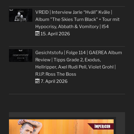
VREID | Interview Jarle “Hváll” Kvåle |
Album "The Skies Turn Black" + Tour mit
Hypocrisy, Abbath & Vomitory | I54
15. April 2026
Gesichtstofu | Folge 114 | GAEREA Album
Review | Tipps Grade 2, Exodus,
Hellripper, Axel Rudi Pell, Violet Grohl |
R.I.P. Ross The Boss
7. April 2026