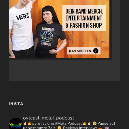
INSTA
ovtcast_metal_podcast
pvre fvcking #MetalPodcast!
Pause auf
unbestimmte Zeit...
Reviews
Interviews
+