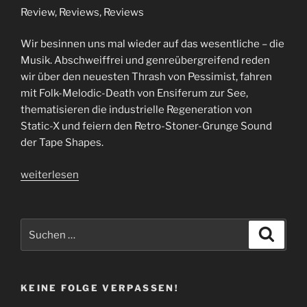
Review, Reviews, Reviews
Wir besinnen uns mal wieder auf das wesentliche – die
Musik. Abschweiffrei und genreübergreifend reden
wir über den neuesten Thrash von Pessimist, fahren
mit Folk-Melodic-Death von Ensiferum zur See,
thematisieren die industrielle Regeneration von
Static-X und feiern den Retro-Stoner-Grunge Sound
der Tape Shapes.
„Folge
weiterlesen
38
|
Fokus“
Suchen
Suche
nach:
KEINE FOLGE VERPASSEN!