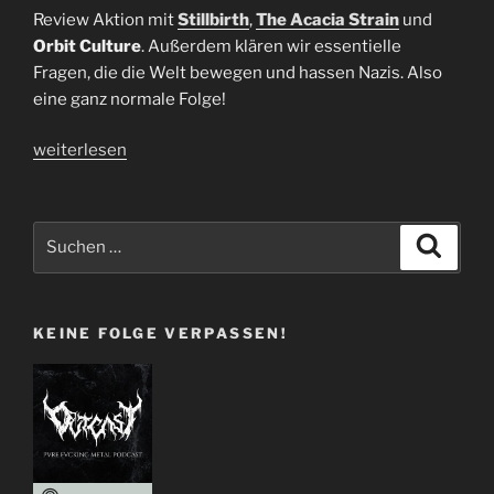
Review Aktion mit
Stillbirth
,
The Acacia Strain
und
Orbit Culture
. Außerdem klären wir essentielle
Fragen, die die Welt bewegen und hassen Nazis. Also
eine ganz normale Folge!
„Folge
weiterlesen
39
|
Die
Suchen
Suche
Fremde“
nach:
KEINE FOLGE VERPASSEN!