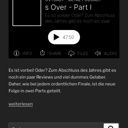
Es ist vorbei! Oder? Zum Abschluss des Jahres gibt es
noch ein paar Reviews und viel dummes Gelaber.
Daher, wie bei jedem ordentlichen Finale, ist die neue
Folge in zwei Parts geteilt.
„Folge
weiterlesen
45
|
It’s
Suchen
Suche