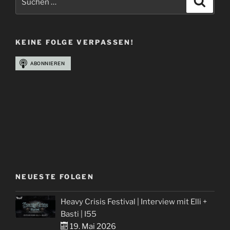
Over
nach:
–
Part
KEINE FOLGE VERPASSEN!
I“
NEUESTE FOLGEN
Heavy Crisis Festival | Interview mit Elli +
Basti | I55
19. Mai 2026