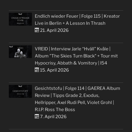
Endlich wieder Feuer | Folge 115 | Kreator
Live in Berlin + A Lesson In Thrash
21. April 2026
VREID | Interview Jarle “Hváll” Kvåle |
Album "The Skies Turn Black" + Tour mit
Hypocrisy, Abbath & Vomitory | I54
15. April 2026
Gesichtstofu | Folge 114 | GAEREA Album
Review | Tipps Grade 2, Exodus,
Hellripper, Axel Rudi Pell, Violet Grohl |
R.I.P. Ross The Boss
7. April 2026