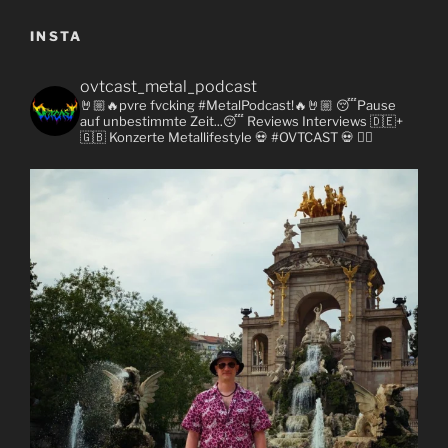
INSTA
ovtcast_metal_podcast
🤘🏼🔥pvre fvcking #MetalPodcast!🔥🤘🏼
😴Pause
auf unbestimmte Zeit...😴
Reviews
Interviews 🇩🇪+
🇬🇧
Konzerte
Metallifestyle
💀 #OVTCAST 💀
👇🏼