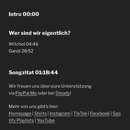
Intro 00:00
Wer sind wir eigentlich?
Witchel 04:46
Gandi 28:52
Songzitat 01:18:44
Wir freuen uns über eure Unterstützung
via
⁠⁠⁠⁠⁠PayPal.Me⁠⁠⁠⁠⁠
oder bei
⁠⁠⁠⁠⁠Steady⁠⁠⁠⁠⁠
!
Mehr von uns gibt’s hier:
⁠⁠⁠⁠⁠Homepage⁠⁠⁠⁠⁠
|
⁠⁠⁠⁠⁠Shirts⁠⁠⁠⁠⁠
|
⁠⁠⁠⁠⁠Instagram⁠⁠⁠⁠⁠
|
⁠⁠⁠⁠⁠TikTok⁠⁠⁠⁠⁠
|
⁠⁠⁠⁠⁠Facebook⁠⁠⁠⁠⁠
|
⁠⁠⁠⁠⁠Spo
tify Playlists⁠⁠⁠⁠⁠
|
⁠⁠⁠⁠⁠YouTube⁠