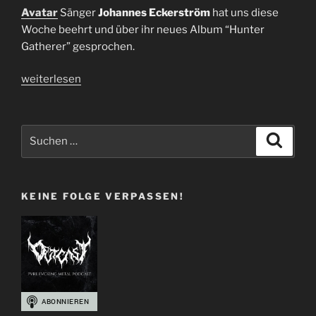
Avatar
Sänger
Johannes Eckerström
hat uns diese
Woche beehrt und über ihr neues Album “Hunter
Gatherer” gesprochen.
„Interview
weiterlesen
Avatar
|
Johannes
Suchen
Suche
Eckerström“
nach:
KEINE FOLGE VERPASSEN!