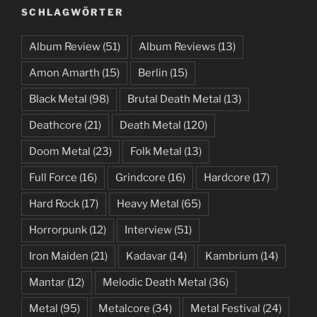
SCHLAGWÖRTER
Album Review
(51)
Album Reviews
(13)
Amon Amarth
(15)
Berlin
(15)
Black Metal
(98)
Brutal Death Metal
(13)
Deathcore
(21)
Death Metal
(120)
Doom Metal
(23)
Folk Metal
(13)
Full Force
(16)
Grindcore
(16)
Hardcore
(17)
Hard Rock
(17)
Heavy Metal
(65)
Horrorpunk
(12)
Interview
(51)
Iron Maiden
(21)
Kadavar
(14)
Kambrium
(14)
Mantar
(12)
Melodic Death Metal
(36)
Metal
(95)
Metalcore
(34)
Metal Festival
(24)