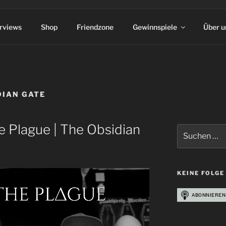
erviews
Shop
Friendzone
Gewinnspiele
Über u
DIAN GATE
e Plague | The Obsidian
Suchen
nach:
KEINE FOLGE