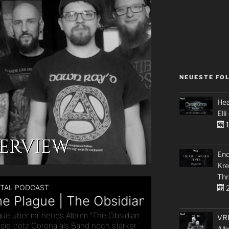
NEUESTE FO
Hea
Elli
1
End
Kre
Thr
2
VRE
Alb