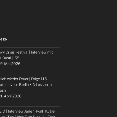
LGEN
vy Crisis Festival | Interview mit
 + Basti | I55
9. Mai 2026
lich wieder Feuer | Folge 115 |
ator Live in Berlin + A Lesson In
ash
1. April 2026
ID | Interview Jarle “Hváll” Kvåle |
um "The Skies Turn Black" + Tour