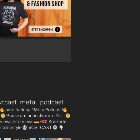
vtcast_metal_podcast
pvre fvcking #MetalPodcast!
Pause auf unbestimmte Zeit...
views
Interviews
+
Konzerte
tallifestyle
#OVTCAST