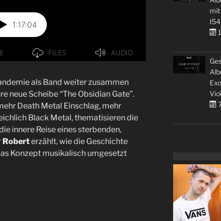
mit
I54
1
Ges
Alb
Pandemie als Band weiter zusammen
Exo
Vio
re neue Scheibe “The Obsidian Gate”.
7
mehr Death Metal Einschlag, mehr
chlich Black Metal, thematisieren die
ie innere Reise eines sterbenden,
r
Robert
erzählt, wie die Geschichte
 das Konzept musikalisch umgesetzt