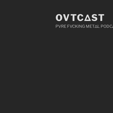
Zum
Inhalt
OVTCΔST
springen
PVRE FVCKING METΔL PODC