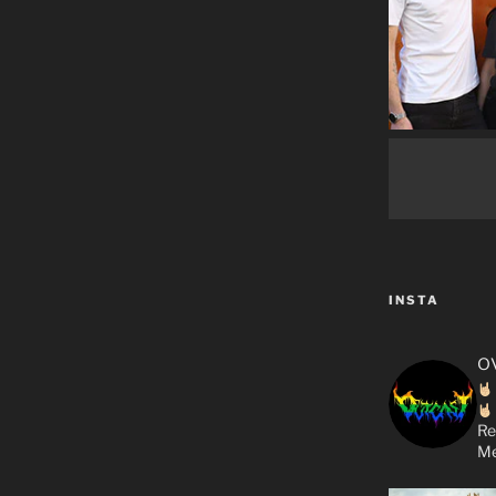
INSTA
o
Re
Me