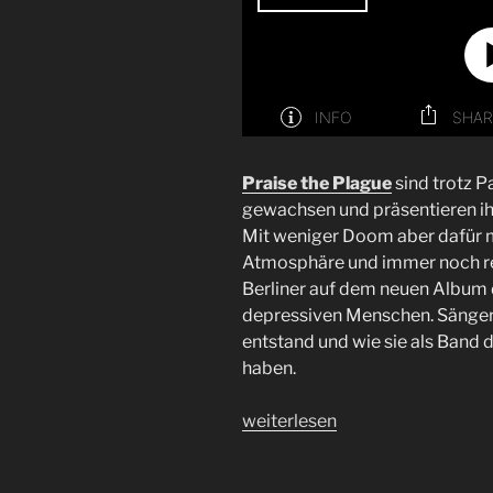
Praise the Plague
sind trotz 
gewachsen und präsentieren ih
Mit weniger Doom aber dafür 
Atmosphäre und immer noch rei
Berliner auf dem neuen Album d
depressiven Menschen. Sänge
entstand und wie sie als Band
haben.
„Interview
weiterlesen
Praise
the