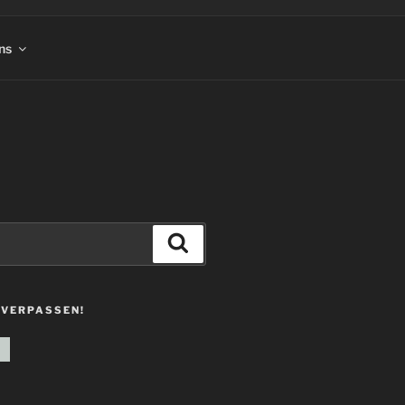
ns
Suchen
 VERPASSEN!