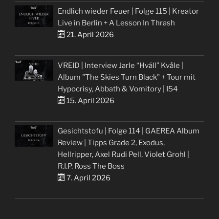
Endlich wieder Feuer | Folge 115 | Kreator
Live in Berlin + A Lesson In Thrash
21. April 2026
VREID | Interview Jarle “Hváll” Kvåle |
Album "The Skies Turn Black" + Tour mit
Hypocrisy, Abbath & Vomitory | I54
15. April 2026
Gesichtstofu | Folge 114 | GAEREA Album
Review | Tipps Grade 2, Exodus,
Hellripper, Axel Rudi Pell, Violet Grohl |
R.I.P. Ross The Boss
7. April 2026