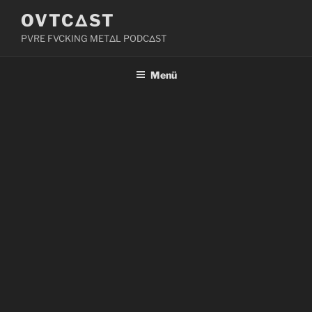
Zum
OVTCΔST
Inhalt
PVRE FVCKING METΔL PODCΔST
springen
Menü