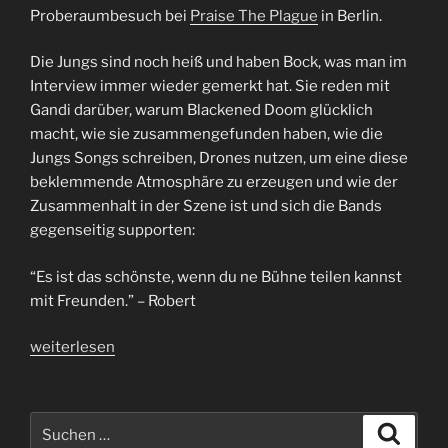
Proberaumbesuch bei
Praise The Plague
in Berlin.
Die Jungs sind noch heiß und haben Bock, was man im
Interview immer wieder gemerkt hat. Sie reden mit
Gandi darüber, warum Blackened Doom glücklich
macht, wie sie zusammengefunden haben, wie die
Jungs Songs schreiben, Drones nutzen, um eine diese
beklemmende Atmosphäre zu erzeugen und wie der
Zusammenhalt in der Szene ist und sich die Bands
gegenseitig supporten:
“Es ist das schönste, wenn du ne Bühne teilen kannst
mit Freunden.” – Robert
„Interview
weiterlesen
Praise
the
Plague“
Suchen
Suche
nach: