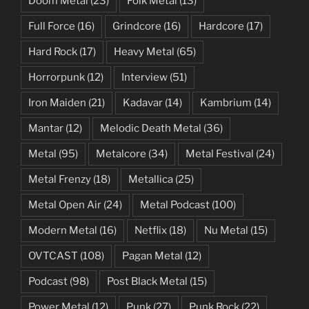
Doom Metal
(23)
Folk Metal
(13)
Full Force
(16)
Grindcore
(16)
Hardcore
(17)
Hard Rock
(17)
Heavy Metal
(65)
Horrorpunk
(12)
Interview
(51)
Iron Maiden
(21)
Kadavar
(14)
Kambrium
(14)
Mantar
(12)
Melodic Death Metal
(36)
Metal
(95)
Metalcore
(34)
Metal Festival
(24)
Metal Frenzy
(18)
Metallica
(25)
Metal Open Air
(24)
Metal Podcast
(100)
Modern Metal
(16)
Netflix
(18)
Nu Metal
(15)
OVTCAST
(108)
Pagan Metal
(12)
Podcast
(98)
Post Black Metal
(15)
Power Metal
(12)
Punk
(27)
Punk Rock
(22)