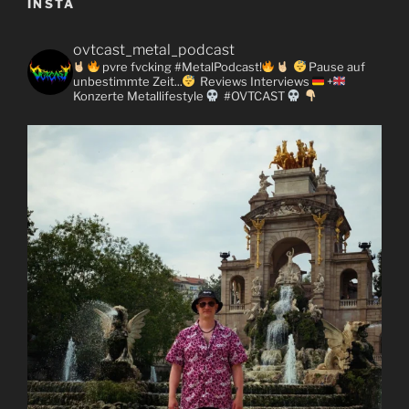
INSTA
ovtcast_metal_podcast
pvre fvcking #MetalPodcast!
Pause auf
unbestimmte Zeit...
Reviews
Interviews
+
Konzerte
Metallifestyle
#OVTCAST