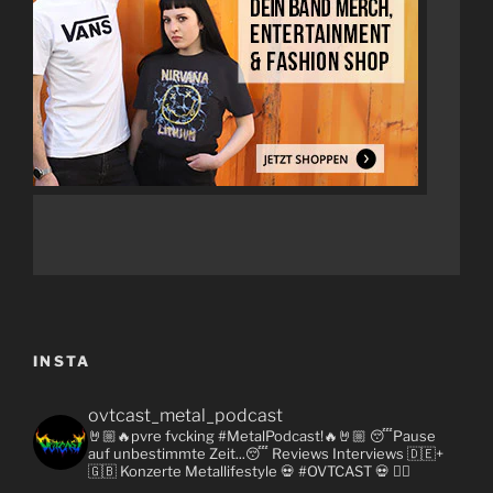
INSTA
ovtcast_metal_podcast
🤘🏼🔥pvre fvcking #MetalPodcast!🔥🤘🏼
😴Pause
auf unbestimmte Zeit...😴
Reviews
Interviews 🇩🇪+
🇬🇧
Konzerte
Metallifestyle
💀 #OVTCAST 💀
👇🏼