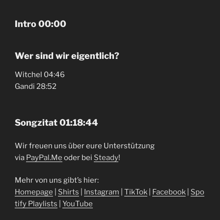
Intro 00:00
Wer sind wir eigentlich?
Witchel 04:46
Gandi 28:52
Songzitat 01:18:44
Wir freuen uns über eure Unterstützung
via
⁠⁠⁠⁠⁠PayPal.Me⁠⁠⁠⁠⁠
oder bei
⁠⁠⁠⁠⁠Steady⁠⁠⁠⁠⁠
!
Mehr von uns gibt’s hier:
⁠⁠⁠⁠⁠Homepage⁠⁠⁠⁠⁠
|
⁠⁠⁠⁠⁠Shirts⁠⁠⁠⁠⁠
|
⁠⁠⁠⁠⁠Instagram⁠⁠⁠⁠⁠
|
⁠⁠⁠⁠⁠TikTok⁠⁠⁠⁠⁠
|
⁠⁠⁠⁠⁠Facebook⁠⁠⁠⁠⁠
|
⁠⁠⁠⁠⁠Spo
tify Playlists⁠⁠⁠⁠⁠
|
⁠⁠⁠⁠⁠YouTube⁠