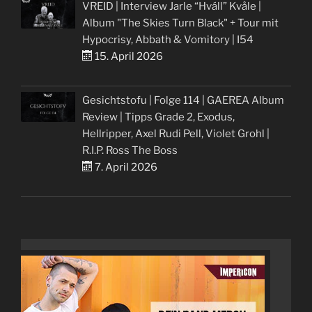
VREID | Interview Jarle “Hváll” Kvåle |
Album "The Skies Turn Black" + Tour mit
Hypocrisy, Abbath & Vomitory | I54
15. April 2026
Gesichtstofu | Folge 114 | GAEREA Album
Review | Tipps Grade 2, Exodus,
Hellripper, Axel Rudi Pell, Violet Grohl |
R.I.P. Ross The Boss
7. April 2026