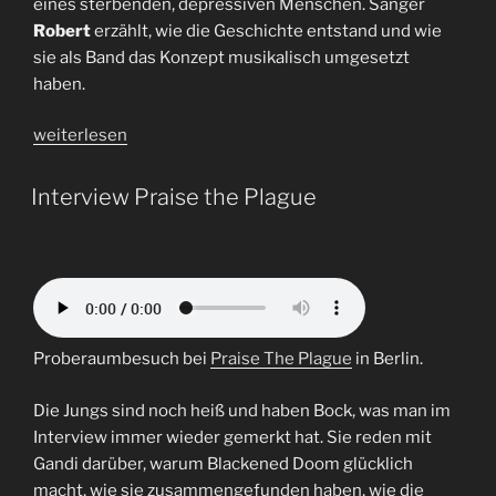
eines sterbenden, depressiven Menschen. Sänger
Robert
erzählt, wie die Geschichte entstand und wie
sie als Band das Konzept musikalisch umgesetzt
haben.
„Interview
weiterlesen
Praise
the
Interview Praise the Plague
Plague
|
The
Obsidian
Gate“
Proberaumbesuch bei
Praise The Plague
in Berlin.
Die Jungs sind noch heiß und haben Bock, was man im
Interview immer wieder gemerkt hat. Sie reden mit
Gandi darüber, warum Blackened Doom glücklich
macht, wie sie zusammengefunden haben, wie die