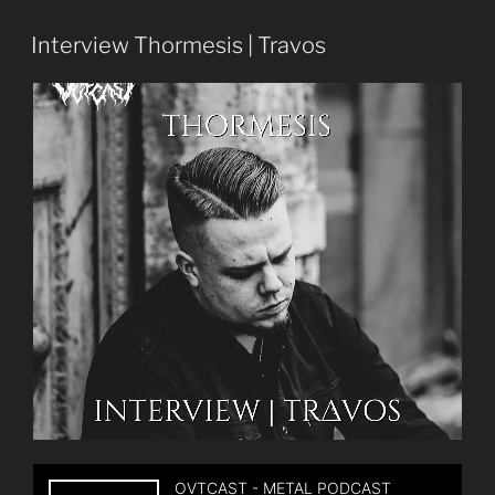
Hellseatic
Open
Interview Thormesis | Travos
Air
|
Andrea
+
Dave“