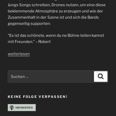
Jungs Songs schreiben, Drones nutzen, um eine diese
beklemmende Atmosphäre zu erzeugen und wie der
Zusammenhalt in der Szene ist und sich die Bands
gegenseitig supporten:
“Es ist das schönste, wenn du ne Bühne teilen kannst
mit Freunden.” – Robert
„Interview
weiterlesen
Praise
the
Plague“
Suchen
Suche
nach:
KEINE FOLGE VERPASSEN!