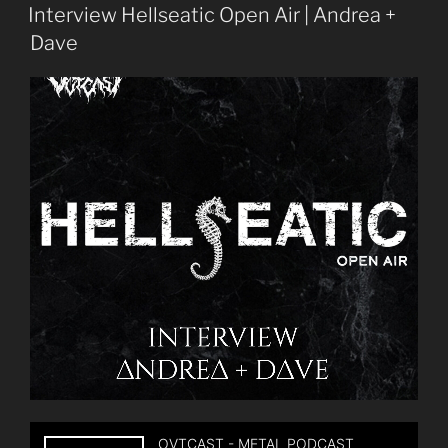
x
Interview Hellseatic Open Air | Andrea +
2
Dave
HELLSEATIC
Tickets!“