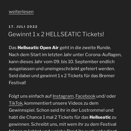
„Mental
weiterlesen
Cruelty
|
VERÖFFENTLICHT
17. JULI 2022
AM
Interview
Gewinnt 1 x 2 HELLSEATIC Tickets!
mit
Lukas
Das
Hellseatic Open Air
geht in die zweite Runde.
Nicolai“
Nach dem Start im letzten Jahr unter Corona-Auflagen,
kann dieses Jahr vom 09. bis 10. September endlich
ausgelassen und uneingeschränkt gefeiert werden.
Seid dabei und gewinnt 1 x 2 Tickets für das Bremer
Festival!
Folgt uns einfach auf
Instagram
,
Facebook
und/ oder
TikTok
, kommentiert unsere Videos zu dem
Gewinnspiel. Schon seid ihr in der Lostrommel und
habt die Chance 1 mal 2 Tickets für das
Hellseatic
zu
gewinnen. Schreibt uns, mit wem ihr zu dem Festival