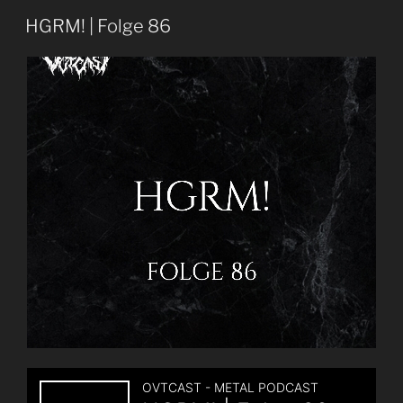
??
HGRM! | Folge 86
|
Folge
90“