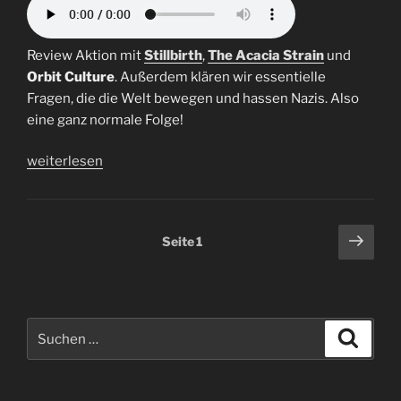
Review Aktion mit
Stillbirth
,
The Acacia Strain
und
Orbit Culture
. Außerdem klären wir essentielle
Fragen, die die Welt bewegen und hassen Nazis. Also
eine ganz normale Folge!
„Folge
weiterlesen
39
|
Die
Seitennummerierung
Näch
Seite
1
Fremde“
Seit
der
Beiträge
Suchen
Suche
nach: