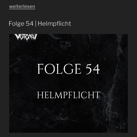
„Folge
weiterlesen
73
|
Folge 54 | Helmpflicht
Der
ultimative
Jahresrückblick
…
nicht!“