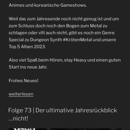
Animes und koreanische Gameshows.
Weil das zum Jahresende noch nicht genug ist und um
zum Schluss doch noch den Bogen zum Metal zu
schlagen oder vllt auch nicht, gibt es noch ein Genre
Special zu Dungeon Synth #KrötenMetal und unsere
Top 5 Alben 2023.
Also viel Spaß beim Hören, stay Heavy und einen guten
Start ins neue Jahr.
Frohes Neues!
„HGRM!
weiterlesen
|
Folge
Folge 73 | Der ultimative Jahresrückblick
86“
…nicht!