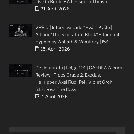
Live in Berlin + A Lesson In Thrash
21. April 2026
VREID | Interview Jarle “Hváll” Kvåle |
Album "The Skies Turn Black" + Tour mit
Hypocrisy, Abbath & Vomitory | I54
15. April 2026
Gesichtstofu | Folge 114 | GAEREA Album
Review | Tipps Grade 2, Exodus,
Hellripper, Axel Rudi Pell, Violet Grohl |
R.I.P. Ross The Boss
7. April 2026