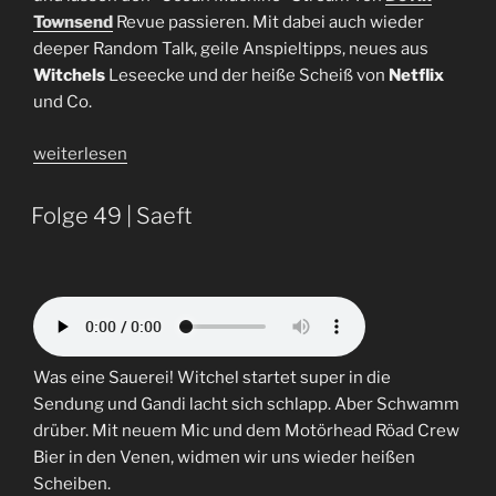
Townsend
Revue passieren. Mit dabei auch wieder
deeper Random Talk, geile Anspieltipps, neues aus
Witchels
Leseecke und der heiße Scheiß von
Netflix
und Co.
„Folge
weiterlesen
52
|
Folge 49 | Saeft
Let’s
get
hyped!“
Was eine Sauerei! Witchel startet super in die
Sendung und Gandi lacht sich schlapp. Aber Schwamm
drüber. Mit neuem Mic und dem Motörhead Röad Crew
Bier in den Venen, widmen wir uns wieder heißen
Scheiben.