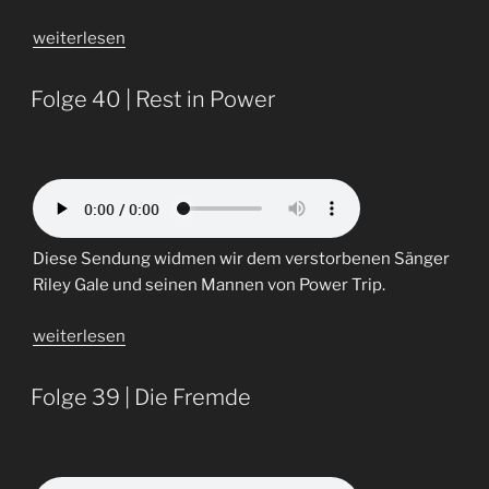
„Folge
weiterlesen
49
|
Folge 40 | Rest in Power
Saeft“
Diese Sendung widmen wir dem verstorbenen Sänger
Riley Gale und seinen Mannen von Power Trip.
„Folge
weiterlesen
40
|
Folge 39 | Die Fremde
Rest
in
Power“