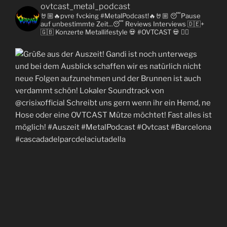
ovtcast_metal_podcast
🤘🏼🔥pvre fvcking #MetalPodcast!🔥🤘🏼
😴Pause
auf unbestimmte Zeit...😴
Reviews
Interviews 🇩🇪+
🇬🇧
Konzerte
Metallifestyle
💀 #OVTCAST 💀
👇🏼