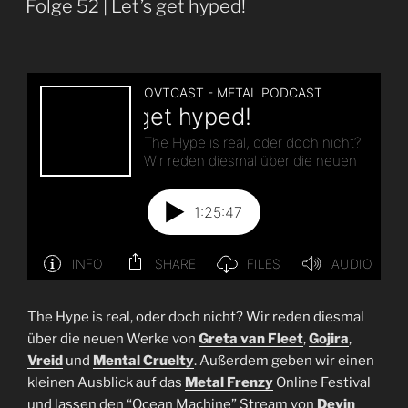
Folge 52 | Let’s get hyped!
Helmpflicht“
The Hype is real, oder doch nicht? Wir reden diesmal
über die neuen Werke von
Greta van Fleet
,
Gojira
,
Vreid
und
Mental Cruelty
. Außerdem geben wir einen
kleinen Ausblick auf das
Metal Frenzy
Online Festival
und lassen den “Ocean Machine” Stream von
Devin